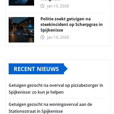
jan 15, 2026
Politie zoekt getuigen na
steekincident op Scherpgras in
Spijkenisse
jan 14, 2026
RECENT NIEUWS
Getuigen gezocht na overval op pizzabezorger in
Spijkenisse: zo kun je helpen
Getuigen gezocht na woningoverval aan de
Stationsstraat in Spijkenisse