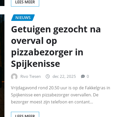
LEES MEER
NIEUWS
Getuigen gezocht na
overval op
pizzabezorger in
Spijkenisse
Rivo Tiesen
dec 22, 2025
0
Vrijdagavond rond 20.50 uur is op de Fakkelgras in
Spijkenisse een pizzabezorger overvallen. De
bezorger moest zijn telefoon en contant…
LEES MEER