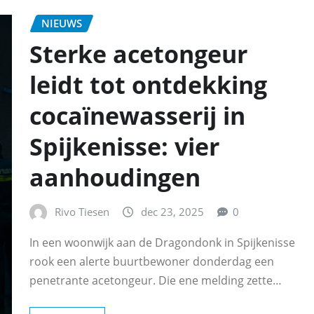
NIEUWS
Sterke acetongeur
leidt tot ontdekking
cocaïnewasserij in
Spijkenisse: vier
aanhoudingen
Rivo Tiesen
dec 23, 2025
0
In een woonwijk aan de Dragondonk in Spijkenisse
rook een alerte buurtbewoner donderdag een
penetrante acetongeur. Die ene melding zette…