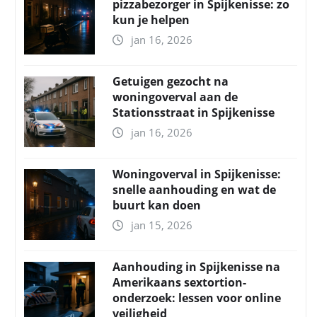
pizzabezorger in Spijkenisse: zo
kun je helpen
jan 16, 2026
Getuigen gezocht na
woningoverval aan de
Stationsstraat in Spijkenisse
jan 16, 2026
Woningoverval in Spijkenisse:
snelle aanhouding en wat de
buurt kan doen
jan 15, 2026
Aanhouding in Spijkenisse na
Amerikaans sextortion-
onderzoek: lessen voor online
veiligheid