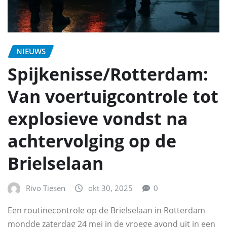
NIEUWS
Spijkenisse/Rotterdam:
Van voertuigcontrole tot
explosieve vondst na
achtervolging op de
Brielselaan
Rivo Tiesen
okt 30, 2025
0
Een routinecontrole op de Brielselaan in Rotterdam
mondde zaterdag 24 mei in de vroege avond uit in een