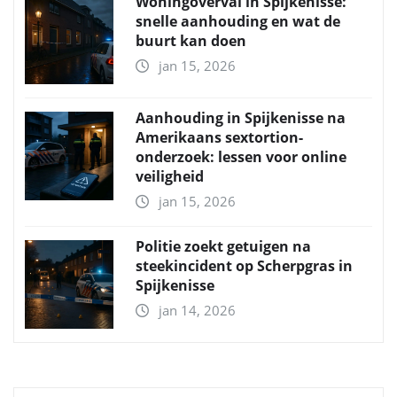
Woningoverval in Spijkenisse:
snelle aanhouding en wat de
buurt kan doen
jan 15, 2026
Aanhouding in Spijkenisse na
Amerikaans sextortion-
onderzoek: lessen voor online
veiligheid
jan 15, 2026
Politie zoekt getuigen na
steekincident op Scherpgras in
Spijkenisse
jan 14, 2026