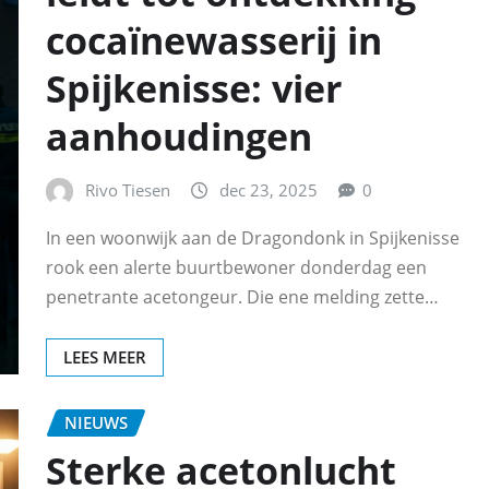
cocaïnewasserij in
Spijkenisse: vier
aanhoudingen
Rivo Tiesen
dec 23, 2025
0
In een woonwijk aan de Dragondonk in Spijkenisse
rook een alerte buurtbewoner donderdag een
penetrante acetongeur. Die ene melding zette…
LEES MEER
NIEUWS
Sterke acetonlucht