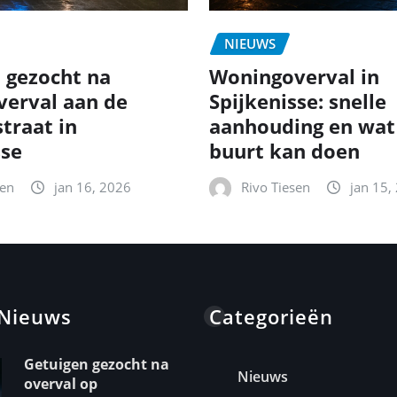
NIEUWS
 gezocht na
Woningoverval in
erval aan de
Spijkenisse: snelle
traat in
aanhouding en wat
sse
buurt kan doen
sen
jan 16, 2026
Rivo Tiesen
jan 15,
 Nieuws
Categorieën
Getuigen gezocht na
Nieuws
overval op