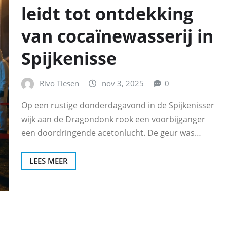
leidt tot ontdekking
van cocaïnewasserij in
Spijkenisse
Rivo Tiesen
nov 3, 2025
0
Op een rustige donderdagavond in de Spijkenisser
wijk aan de Dragondonk rook een voorbijganger
een doordringende acetonlucht. De geur was…
LEES MEER