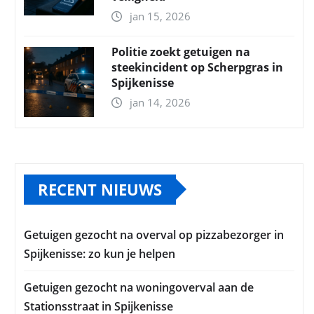
jan 15, 2026
Politie zoekt getuigen na
steekincident op Scherpgras in
Spijkenisse
jan 14, 2026
RECENT NIEUWS
Getuigen gezocht na overval op pizzabezorger in
Spijkenisse: zo kun je helpen
Getuigen gezocht na woningoverval aan de
Stationsstraat in Spijkenisse