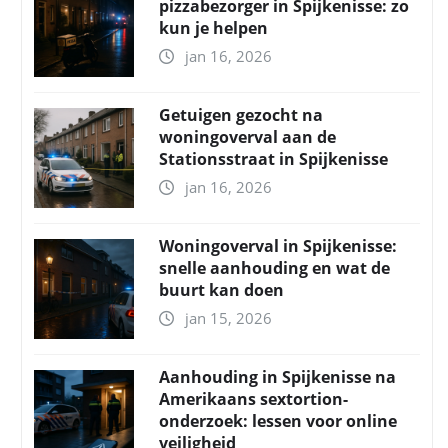
pizzabezorger in Spijkenisse: zo
kun je helpen
jan 16, 2026
Getuigen gezocht na
woningoverval aan de
Stationsstraat in Spijkenisse
jan 16, 2026
Woningoverval in Spijkenisse:
snelle aanhouding en wat de
buurt kan doen
jan 15, 2026
Aanhouding in Spijkenisse na
Amerikaans sextortion-
onderzoek: lessen voor online
veiligheid