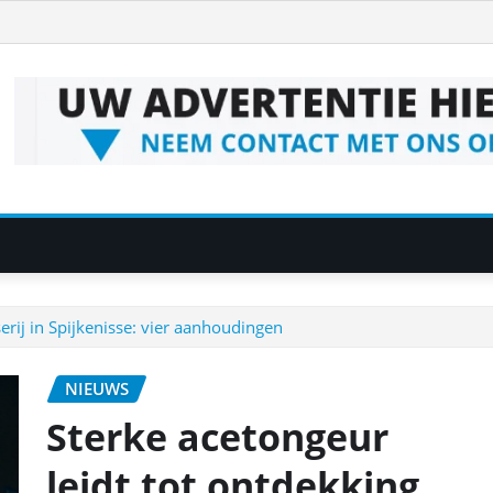
erij in Spijkenisse: vier aanhoudingen
NIEUWS
Sterke acetongeur
leidt tot ontdekking