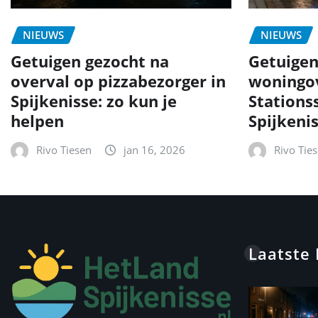
NIEUWS
NIEUWS
Getuigen gezocht na
Getuigen
overval op pizzabezorger in
woningov
Spijkenisse: zo kun je
Stationss
helpen
Spijkeni
Rivo Tiesen
jan 16, 2026
Rivo Tie
Laatste