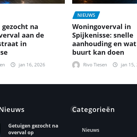
NIEUWS
 gezocht na
Woningoverval in
erval aan de
Spijkenisse: snelle
traat in
aanhouding en wat
sse
buurt kan doen
sen
jan 16, 2026
Rivo Tiesen
jan 15,
 Nieuws
Categorieën
Getuigen gezocht na
Nieuws
overval op