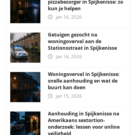
pizzabezorger in Spijkenisse: zo
kun je helpen
jan 16, 2026
Getuigen gezocht na
woningoverval aan de
Stationsstraat in Spijkenisse
jan 16, 2026
Woningoverval in Spijkenisse:
snelle aanhouding en wat de
buurt kan doen
jan 15, 2026
Aanhouding in Spijkenisse na
Amerikaans sextortion-
onderzoek: lessen voor online
veiligheid