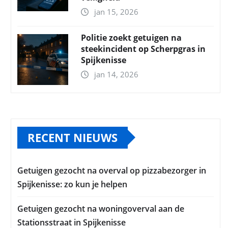
jan 15, 2026
Politie zoekt getuigen na
steekincident op Scherpgras in
Spijkenisse
jan 14, 2026
RECENT NIEUWS
Getuigen gezocht na overval op pizzabezorger in
Spijkenisse: zo kun je helpen
Getuigen gezocht na woningoverval aan de
Stationsstraat in Spijkenisse