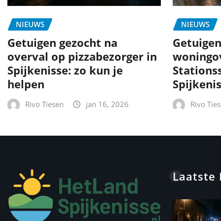
NIEUWS
NIEUWS
Getuigen gezocht na
Getuigen
overval op pizzabezorger in
woningov
Spijkenisse: zo kun je
Stationss
helpen
Spijkeni
Rivo Tiesen
jan 16, 2026
Rivo Tie
Laatste