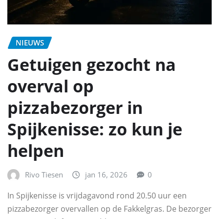
NIEUWS
Getuigen gezocht na
overval op
pizzabezorger in
Spijkenisse: zo kun je
helpen
Rivo Tiesen
jan 16, 2026
0
In Spijkenisse is vrijdagavond rond 20.50 uur een
pizzabezorger overvallen op de Fakkelgras. De bezorger