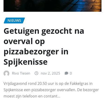
NIEUWS
Getuigen gezocht na
overval op
pizzabezorger in
Spijkenisse
Rivo Tiesen
nov 2, 2025
0
Vrijdagavond rond 20.50 uur is op de Fakkelgras in
Spijkenisse een pizzabezorger overvallen. De bezorger
moest zijn telefoon en contant…