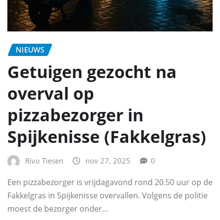
NIEUWS
Getuigen gezocht na
overval op
pizzabezorger in
Spijkenisse (Fakkelgras)
Rivo Tiesen
nov 27, 2025
0
Een pizzabezorger is vrijdagavond rond 20.50 uur op de
Fakkelgras in Spijkenisse overvallen. Volgens de politie
moest de bezorger onder…