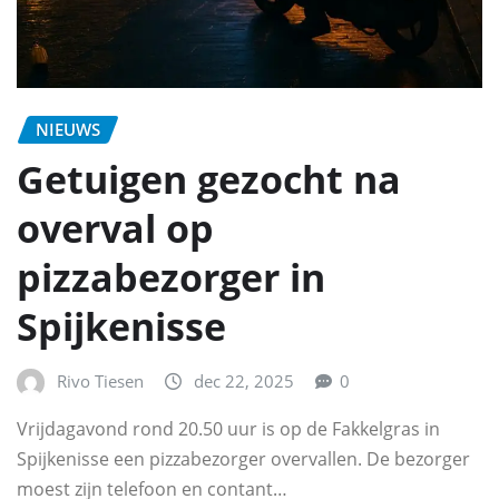
NIEUWS
Getuigen gezocht na
overval op
pizzabezorger in
Spijkenisse
Rivo Tiesen
dec 22, 2025
0
Vrijdagavond rond 20.50 uur is op de Fakkelgras in
Spijkenisse een pizzabezorger overvallen. De bezorger
moest zijn telefoon en contant…