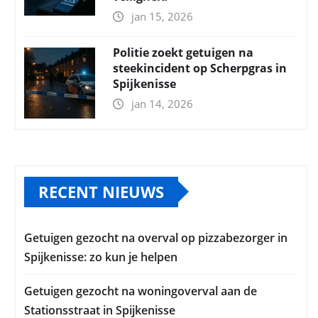
jan 15, 2026
Politie zoekt getuigen na
steekincident op Scherpgras in
Spijkenisse
jan 14, 2026
RECENT NIEUWS
Getuigen gezocht na overval op pizzabezorger in
Spijkenisse: zo kun je helpen
Getuigen gezocht na woningoverval aan de
Stationsstraat in Spijkenisse