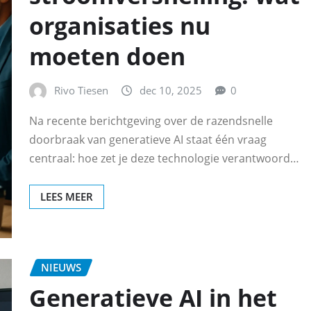
organisaties nu
moeten doen
Rivo Tiesen
dec 10, 2025
0
Na recente berichtgeving over de razendsnelle
doorbraak van generatieve AI staat één vraag
centraal: hoe zet je deze technologie verantwoord…
LEES MEER
NIEUWS
Generatieve AI in het