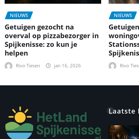
NIEUWS
NIEUWS
Getuigen gezocht na
Getuigen
overval op pizzabezorger in
woningov
Spijkenisse: zo kun je
Stationss
helpen
Spijkeni
Rivo Tiesen
jan 16, 2026
Rivo Tie
Laatste