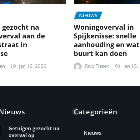
NIEUWS
 gezocht na
Woningoverval in
erval aan de
Spijkenisse: snelle
traat in
aanhouding en wat
sse
buurt kan doen
sen
jan 16, 2026
Rivo Tiesen
jan 15,
 Nieuws
Categorieën
Getuigen gezocht na
Nieuws
overval op