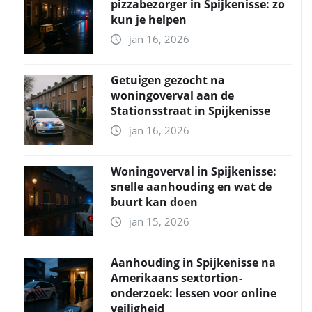
pizzabezorger in Spijkenisse: zo
kun je helpen
jan 16, 2026
Getuigen gezocht na
woningoverval aan de
Stationsstraat in Spijkenisse
jan 16, 2026
Woningoverval in Spijkenisse:
snelle aanhouding en wat de
buurt kan doen
jan 15, 2026
Aanhouding in Spijkenisse na
Amerikaans sextortion-
onderzoek: lessen voor online
veiligheid