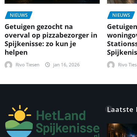
NIEUWS
NIEUWS
Getuigen gezocht na
Getuigen
overval op pizzabezorger in
woningov
Spijkenisse: zo kun je
Stationss
helpen
Spijkeni
Rivo Tiesen
jan 16, 2026
Rivo Tie
Laatste