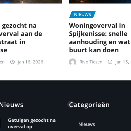
NIEUWS
 gezocht na
Woningoverval in
erval aan de
Spijkenisse: snelle
traat in
aanhouding en wat
sse
buurt kan doen
sen
jan 16, 2026
Rivo Tiesen
jan 15,
 Nieuws
Categorieën
Getuigen gezocht na
Nieuws
overval op