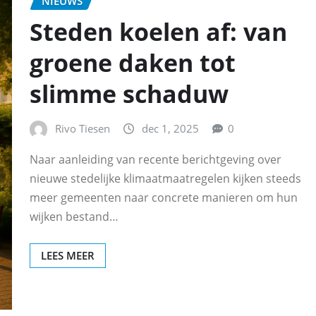
NIEUWS
Steden koelen af: van
groene daken tot
slimme schaduw
Rivo Tiesen
dec 1, 2025
0
Naar aanleiding van recente berichtgeving over
nieuwe stedelijke klimaatmaatregelen kijken steeds
meer gemeenten naar concrete manieren om hun
wijken bestand…
LEES MEER