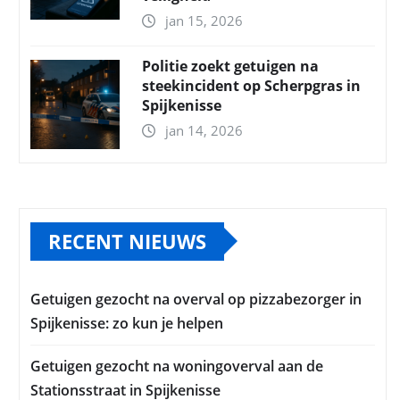
jan 15, 2026
Politie zoekt getuigen na
steekincident op Scherpgras in
Spijkenisse
jan 14, 2026
RECENT NIEUWS
Getuigen gezocht na overval op pizzabezorger in
Spijkenisse: zo kun je helpen
Getuigen gezocht na woningoverval aan de
Stationsstraat in Spijkenisse