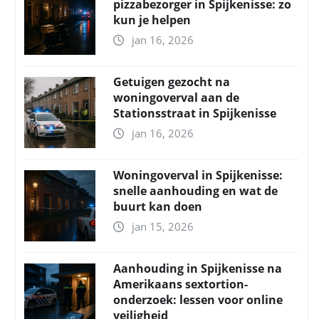
pizzabezorger in Spijkenisse: zo
kun je helpen
jan 16, 2026
Getuigen gezocht na
woningoverval aan de
Stationsstraat in Spijkenisse
jan 16, 2026
Woningoverval in Spijkenisse:
snelle aanhouding en wat de
buurt kan doen
jan 15, 2026
Aanhouding in Spijkenisse na
Amerikaans sextortion-
onderzoek: lessen voor online
veiligheid