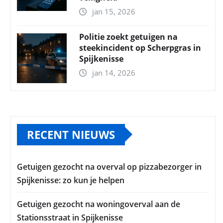
jan 15, 2026
Politie zoekt getuigen na
steekincident op Scherpgras in
Spijkenisse
jan 14, 2026
RECENT NIEUWS
Getuigen gezocht na overval op pizzabezorger in
Spijkenisse: zo kun je helpen
Getuigen gezocht na woningoverval aan de
Stationsstraat in Spijkenisse