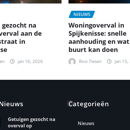
NIEUWS
 gezocht na
Woningoverval in
erval aan de
Spijkenisse: snelle
traat in
aanhouding en wat
sse
buurt kan doen
sen
jan 16, 2026
Rivo Tiesen
jan 15,
 Nieuws
Categorieën
Getuigen gezocht na
Nieuws
overval op