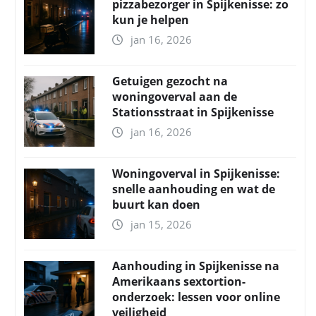
pizzabezorger in Spijkenisse: zo
kun je helpen
jan 16, 2026
Getuigen gezocht na
woningoverval aan de
Stationsstraat in Spijkenisse
jan 16, 2026
Woningoverval in Spijkenisse:
snelle aanhouding en wat de
buurt kan doen
jan 15, 2026
Aanhouding in Spijkenisse na
Amerikaans sextortion-
onderzoek: lessen voor online
veiligheid