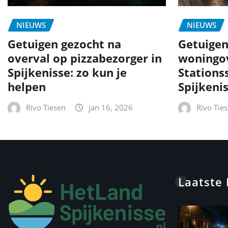
NIEUWS
NIEUWS
Getuigen gezocht na
Getuigen
overval op pizzabezorger in
woningov
Spijkenisse: zo kun je
Stationss
helpen
Spijkeni
Rivo Tiesen
jan 16, 2026
Rivo Tie
Laatste