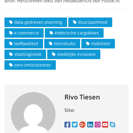
data-gedreven planning
duurzaamheid
e-commerce
elektrische cargobikes
leefkwaliteit
microhubs
mobiliteit
stadslogistiek
stedelijke innovatie
zero-emissiezones
Rivo Tiesen
Site: