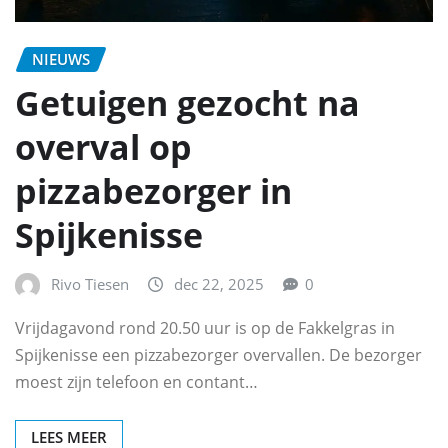
NIEUWS
Getuigen gezocht na
overval op
pizzabezorger in
Spijkenisse
Rivo Tiesen
dec 22, 2025
0
Vrijdagavond rond 20.50 uur is op de Fakkelgras in
Spijkenisse een pizzabezorger overvallen. De bezorger
moest zijn telefoon en contant…
LEES MEER