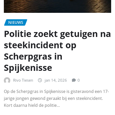
NIEUWS
Politie zoekt getuigen na
steekincident op
Scherpgras in
Spijkenisse
Rivo Tiesen
jan 14, 2026
0
Op de Scherpgras in Spijkenisse is gisteravond een 17-
jarige jongen gewond geraakt bij een steekincident.
Kort daarna hield de politie…