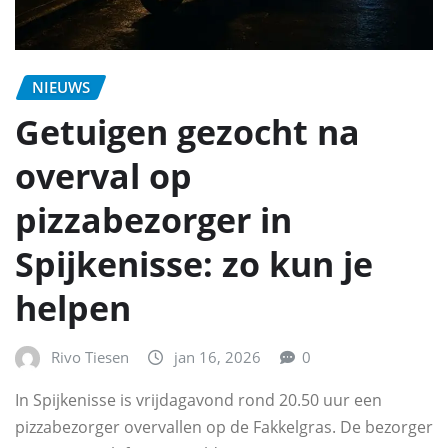
NIEUWS
Getuigen gezocht na
overval op
pizzabezorger in
Spijkenisse: zo kun je
helpen
Rivo Tiesen
jan 16, 2026
0
In Spijkenisse is vrijdagavond rond 20.50 uur een
pizzabezorger overvallen op de Fakkelgras. De bezorger