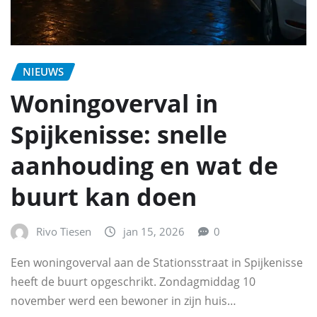
NIEUWS
Woningoverval in
Spijkenisse: snelle
aanhouding en wat de
buurt kan doen
Rivo Tiesen
jan 15, 2026
0
Een woningoverval aan de Stationsstraat in Spijkenisse
heeft de buurt opgeschrikt. Zondagmiddag 10
november werd een bewoner in zijn huis…