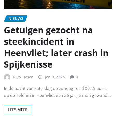
NIEUWS
Getuigen gezocht na
steekincident in
Heenvliet; later crash in
Spijkenisse
Rivo Tiesen
jan 9, 2026
0
In de nacht van zaterdag op zondag rond 00.45 uur is
op de Toldam in Heenvliet een 26-jarige man gewond…
LEES MEER