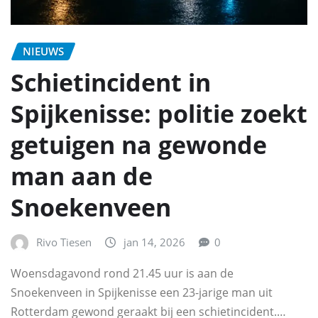
NIEUWS
Schietincident in
Spijkenisse: politie zoekt
getuigen na gewonde
man aan de
Snoekenveen
Rivo Tiesen
jan 14, 2026
0
Woensdagavond rond 21.45 uur is aan de
Snoekenveen in Spijkenisse een 23-jarige man uit
Rotterdam gewond geraakt bij een schietincident.…