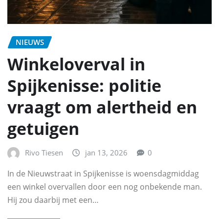
NIEUWS
Winkeloverval in
Spijkenisse: politie
vraagt om alertheid en
getuigen
Rivo Tiesen
jan 13, 2026
0
In de Nieuwstraat in Spijkenisse is woensdagmiddag
een winkel overvallen door een nog onbekende man.
Hij zou daarbij met een…