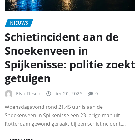
NIEUWS
Schietincident aan de
Snoekenveen in
Spijkenisse: politie zoekt
getuigen
Rivo Tiesen
dec 20, 2025
0
Woensdagavond rond 21.45 uur is aan de
Snoekenveen in Spijkenisse een 23-jarige man uit
Rotterdam gewond geraakt bij een schietincident.…