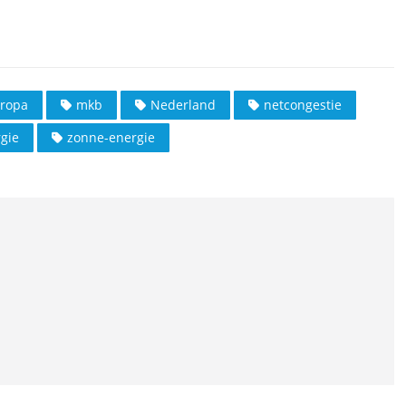
ropa
mkb
Nederland
netcongestie
gie
zonne-energie