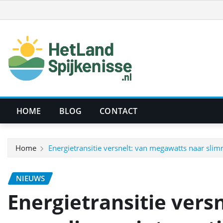
Ga
naar
de
inhoud
HOME
BLOG
CONTACT
Home
Energietransitie versnelt: van megawatts naar slim
NIEUWS
Energietransitie vers