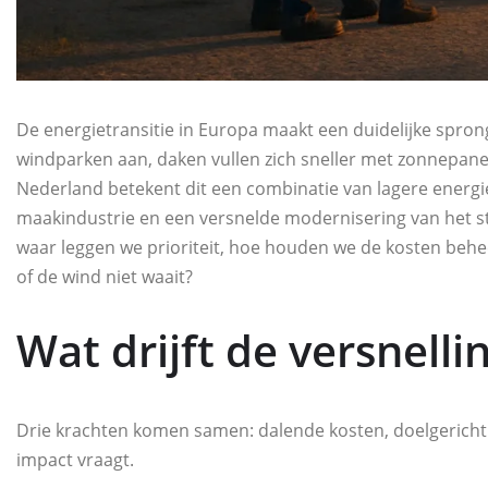
De energietransitie in Europa maakt een duidelijke spro
windparken aan, daken vullen zich sneller met zonnepanele
Nederland betekent dit een combinatie van lagere energi
maakindustrie en een versnelde modernisering van het str
waar leggen we prioriteit, hoe houden we de kosten behee
of de wind niet waait?
Wat drijft de versnelli
Drie krachten komen samen: dalende kosten, doelgericht
impact vraagt.