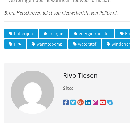
investeringen beklijft wanneer het weer omslaat.
batterijen
energie
energietransitie
Eu
PPA
warmtepomp
waterstof
windener
Rivo Tiesen
Site: