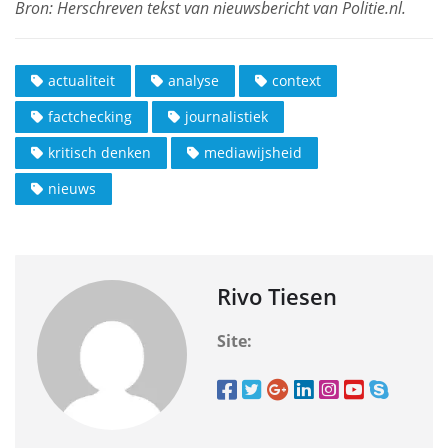
actualiteit
analyse
context
factchecking
journalistiek
kritisch denken
mediawijsheid
nieuws
Rivo Tiesen
Site: