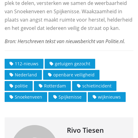
plek te delen, versterken we samen de weerbaarheid
van Snoekenveen en Spijkenisse. Waakzaamheid in
plaats van angst maakt ruimte voor herstel, helderheid
en het gevoel dat iedereen veilig de straat op kan.
112-nieuws
getuigen gezocht
Nederland
openbare veiligheid
politie
Rotterdam
schietincident
Snoekenveen
Spijkenisse
wijknieuws
Rivo Tiesen